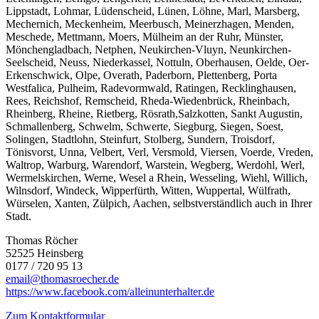
Lippstadt, Lohmar, Lüdenscheid, Lünen, Löhne, Marl, Marsberg,
Mechernich, Meckenheim, Meerbusch, Meinerzhagen, Menden,
Meschede, Mettmann, Moers, Mülheim an der Ruhr, Münster,
Mönchengladbach, Netphen, Neukirchen-Vluyn, Neunkirchen-
Seelscheid, Neuss, Niederkassel, Nottuln, Oberhausen, Oelde, Oer-
Erkenschwick, Olpe, Overath, Paderborn, Plettenberg, Porta
Westfalica, Pulheim, Radevormwald, Ratingen, Recklinghausen,
Rees, Reichshof, Remscheid, Rheda-Wiedenbrück, Rheinbach,
Rheinberg, Rheine, Rietberg, Rösrath,Salzkotten, Sankt Augustin,
Schmallenberg, Schwelm, Schwerte, Siegburg, Siegen, Soest,
Solingen, Stadtlohn, Steinfurt, Stolberg, Sundern, Troisdorf,
Tönisvorst, Unna, Velbert, Verl, Versmold, Viersen, Voerde, Vreden,
Waltrop, Warburg, Warendorf, Warstein, Wegberg, Werdohl, Werl,
Wermelskirchen, Werne, Wesel a Rhein, Wesseling, Wiehl, Willich,
Wilnsdorf, Windeck, Wipperfürth, Witten, Wuppertal, Wülfrath,
Würselen, Xanten, Zülpich, Aachen, selbstverständlich auch in Ihrer
Stadt.
Thomas Röcher
52525 Heinsberg
0177 / 720 95 13
email@thomasroecher.de
https://www.facebook.com/alleinunterhalter.de
Zum Kontaktformular