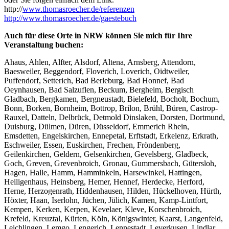
http://
www.thomasroecher.de/referenzen
http://www.thomasroecher.de/gaestebuch
Auch für diese Orte in NRW können Sie mich für Ihre
Veranstaltung buchen:
Ahaus, Ahlen, Alfter, Alsdorf, Altena, Arnsberg, Attendorn,
Baesweiler, Beggendorf, Floverich, Loverich, Oidtweiler,
Puffendorf, Setterich, Bad Berleburg, Bad Honnef, Bad
Oeynhausen, Bad Salzuflen, Beckum, Bergheim, Bergisch
Gladbach, Bergkamen, Bergneustadt, Bielefeld, Bocholt, Bochum,
Bonn, Borken, Bornheim, Bottrop, Brilon, Brühl, Büren, Castrop-
Rauxel, Datteln, Delbrück, Detmold Dinslaken, Dorsten, Dortmund,
Duisburg, Dülmen, Düren, Düsseldorf, Emmerich Rhein,
Emsdetten, Engelskirchen, Ennepetal, Erftstadt, Erkelenz, Erkrath,
Eschweiler, Essen, Euskirchen, Frechen, Fröndenberg,
Geilenkirchen, Geldern, Gelsenkirchen, Gevelsberg, Gladbeck,
Goch, Greven, Grevenbroich, Gronau, Gummersbach, Gütersloh,
Hagen, Halle, Hamm, Hamminkeln, Harsewinkel, Hattingen,
Heiligenhaus, Heinsberg, Hemer, Hennef, Herdecke, Herford,
Herne, Herzogenrath, Hiddenhausen, Hilden, Hückelhoven, Hürth,
Höxter, Haan, Iserlohn, Jüchen, Jülich, Kamen, Kamp-Lintfort,
Kempen, Kerken, Kerpen, Kevelaer, Kleve, Korschenbroich,
Krefeld, Kreuztal, Kürten, Köln, Königswinter, Kaarst, Langenfeld,
Leichlingen, Lemgo, Lengerich, Lennestadt, Leverkusen, Lindlar,