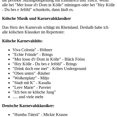
die perfekte Sitzungsbegleitung mit Einmarsch und Tusch. Wenn
alle bei "Mer losse d'r Dom in Kölle" mitsingen oder bei "Hey Kölle
- Du bes e Jeföhl" schunkeln, dann läuft es.
Kölsche Musik und Karnevalsklassiker
Das Herz des Karnevals schlägt im Rheinland. Deshalb habe ich
alle kölschen Klassiker im Repertoire:
Kölsche Karnevalshits:
Viva Colonia" - Höhner
"Echte Fründe" - Brings
"Mer losse d'r Dom in Kölle" - Bläck Fööss
"Hey Kölle - Du bes e Jeföhl" - Brings
"Drink doch ene met" - Köbes Underground
"Oben unten" -Räuber
"Wolkenplatz" - Miljo
"Stadt mit K" - Kasalla
"Leev Marie" - Paveier
"Ich ben ne kölsche Jung"
..... und viele mehr
Deutsche Karnevalsklassiker:
"Humba Täterä" - Mickie Krause