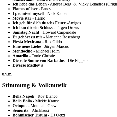
Ich liebe das Leben
- Andrea Berg & Vicky Lenadros (Origin
Flames of love
- Fancy
I promised myself
- Nick Kamen
Movie star
- Harpo
Ich geh für dich durchs Feuer
-Amigos
Ich bau dir ein Schloss
- Jürgen Drews
Samstag Nacht -
Howard Carpendale
Er gehört zu mir
- Marianne Rosenberg
Fiesta Mexicana
- Rex Gildo
Eine neue Liebe
- Jürgen Marcus
Mendocino
- Michael Holm
Amarillo
-
Tonie Christie
Die rote Sonne von Barbados
- Die Flippers
Diverse Medley´s
u.v.m.
Stimmung & Volkmusik
Bella Napoli
- Roy Bianco
Baila Baila
- Mickie Krause
Octopus
- Mountain Crew
Seniorita -
Almklausi
Böhmischer Traum
- DJ Oetzi