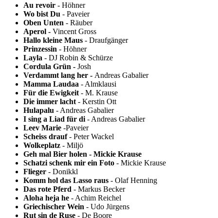
Au revoir
- Höhner
Wo bist Du
- Paveier
Oben Unten
- Räuber
Aperol -
Vincent Gross
Hallo kleine Maus
- Draufgänger
Prinzessin
- Höhner
Layla
- DJ Robin & Schürze
Cordula Grün -
Josh
Verdammt lang her -
Andreas Gabalier
Mamma Laudaa
- Almklausi
Für die Ewigkeit
- M. Krause
Die immer lacht
- Kerstin Ott
Hulapalu
- Andreas Gabalier
I sing a Liad für di
- Andreas Gabalier
Leev Marie
-Paveier
Scheiss drauf
- Peter Wackel
Wolkeplatz
- Miljö
Geh mal Bier holen
- Mickie Krause
Schatzi schenk mir ein Foto
- Mickie Krause
Flieger
- Donikkl
Komm hol das Lasso raus
- Olaf Henning
Das rote Pferd
- Markus Becker
Aloha heja he
- Achim Reichel
Griechischer Wein
- Udo Jürgens
Rut sin de Ruse
- De Boore