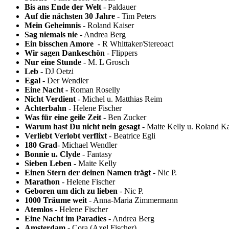
Bis ans Ende der Welt
- Paldauer
Auf die nächsten 30 Jahre -
Tim Peters
Mein Geheimnis
- Roland Kaiser
Sag niemals nie
- Andrea Berg
Ein bisschen Amore
- R Whittaker/Stereoact
Wir sagen Dankeschön
- Flippers
Nur eine Stunde
- M. L Grosch
Leb
- DJ Oetzi
Egal -
Der Wendler
Eine Nacht -
Roman Roselly
Nicht Verdient
- Michel u. Matthias Reim
Achterbahn
- Helene Fischer
Was für eine geile Zeit
- Ben Zucker
Warum hast Du nicht nein gesagt
- Maite Kelly u. Roland Ka
Verliebt Verlobt verflixt
- Beatrice Egli
180 Grad
- Michael Wendler
Bonnie u. Clyde
- Fantasy
Sieben Leben -
Maite Kelly
Einen Stern der deinen Namen trägt
- Nic P.
Marathon
- Helene Fischer
Geboren um dich zu lieben
- Nic P.
1000 Träume weit
- Anna-Maria Zimmermann
Atemlos
-
Helene Fischer
Eine Nacht im Paradies
- Andrea Berg
Amsterdam
- Cora (Axel Fischer)