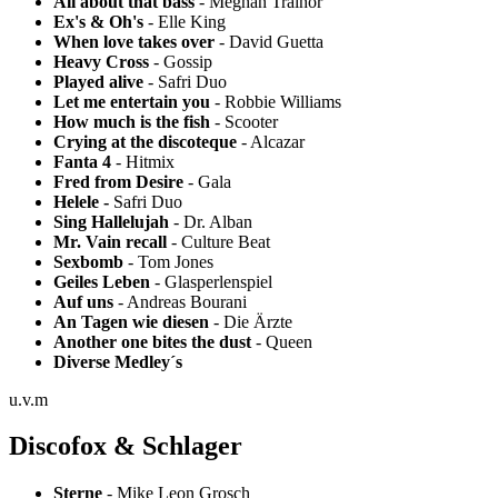
All about that bass
- Meghan Trainor
Ex's & Oh's
- Elle King
When love takes over
- David Guetta
Heavy Cross
- Gossip
Played alive
- Safri Duo
Let me entertain you
- Robbie Williams
How much is the fish
- Scooter
Crying at the discoteque
- Alcazar
Fanta 4
- Hitmix
Fred from Desire
- Gala
Helele -
Safri Duo
Sing Hallelujah
- Dr. Alban
Mr. Vain recall
- Culture Beat
Sexbomb
- Tom Jones
Geiles Leben
- Glasperlenspiel
Auf uns
- Andreas Bourani
An Tagen wie diesen
- Die Ärzte
Another one bites the dust
- Queen
Diverse Medley´s
u.v.m
Discofox & Schlager
Sterne
- Mike Leon Grosch