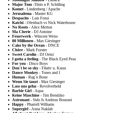
Major Tom
-Tilsto u P. Schilling
Komet
- Lindenberg / Apache
Jerusalema
- Master KG
Despacito
- Luis Fonsi
Katchi
- Ofenbach vs Nick Waterhouse
No Roots
- Alice Merton
Ma Cherie
- DJ Antoine
Feuerwerk
- Wincent Weiss
80 Millionen
- Max Giesinger
Cake by the Ocean
- DNCE
Chöre
- Mark Forster
Sweet Carolin
- DJ Oetzi
I gotta a feeling
- The Black Eyed Peas
For you
- Disco Boys
Don´t be so shy
- Filativ u. Karas
Dance Monkey
- Tones and I
Human
- Rag´n Bone
Wenn Sie tanzt
- Max Giesinger
Lass uns gehn
- Revolverheld
Barbie Girl
- Aqua
Keine Maschine
- Tim Bendzko
Astronaut
- Sido fs Andreas Bourani
Happy
- Pharrell Williams
Supergirl
- Anna Naklab