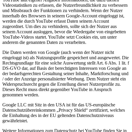
Videostatistiken zu erfassen, die Nutzerfreundlichkeit zu verbessern
und Missbrauch der Funktionen zu verhindern. Wenn der Nutzer
innerhalb des Browsers in seinem Google-Account eingeloggt ist,
werden die durch YouTube erfasst Daten seinem Account
zugeordnet. Um dies zu verhindern, sollte sich der Nutzer aus
seinem Account ausloggen, bevor die Wiedergabe von eingebetten
YouTube-Videos startet. YouTube setzt Cookies ein, um unter
anderem die genannten Daten zu verarbeiten.
Die Daten werden von Google (auch wenn der Nutzer nicht
eingeloggt ist) als Nutzungsprofile gespeichert und ausgewertet. Die
Rechtsgrundlage für eine solche Auswertung stellt Art. 6 Abs. 1 lit. f
DS-GVO dar, auf Basis der berechtigten Interessen von Google an
der bedarfsgerechten Gestaltung seiner Inhalte, Marktforschung und
/ oder der Anzeige personalisierter Werbung. Dem Nutzer steht ein
Widerspruchsrecht gegen die Erstellung dieser Nutzerprofile zu.
Dieses Recht muss direkt gegenüber YouTube in Anspruch
genommen werden.
Google LLC mit Sitz in den USA ist für das US-europäische
Datenschutzübereinkommen „Privacy Shield“ zertifiziert, welches
die Einhaltung des in der EU geltenden Datenschutzniveaus
gewährleistet.
Weitere Informationen zum Datenschutz bei YouTube finden Sie in