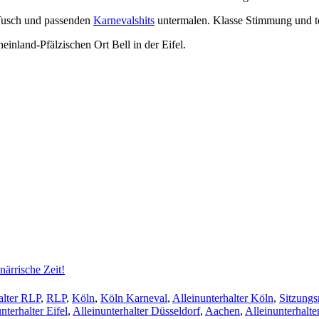
 Tusch und passenden
Karnevalshits
untermalen. Klasse Stimmung und tol
inland-Pfälzischen Ort Bell in der Eifel.
ärrische Zeit!
alter RLP
,
RLP
,
Köln
,
Köln Karneval
,
Alleinunterhalter Köln
,
Sitzungs
nterhalter Eifel
,
Alleinunterhalter Düsseldorf
,
Aachen
,
Alleinunterhalte