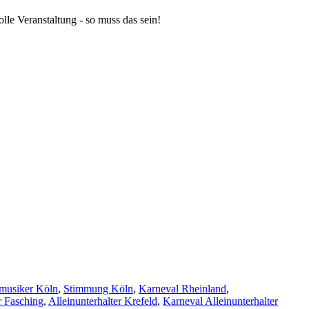
le Veranstaltung - so muss das sein!
musiker Köln
,
Stimmung Köln
,
Karneval Rheinland
,
r Fasching
,
Alleinunterhalter Krefeld
,
Karneval Alleinunterhalter