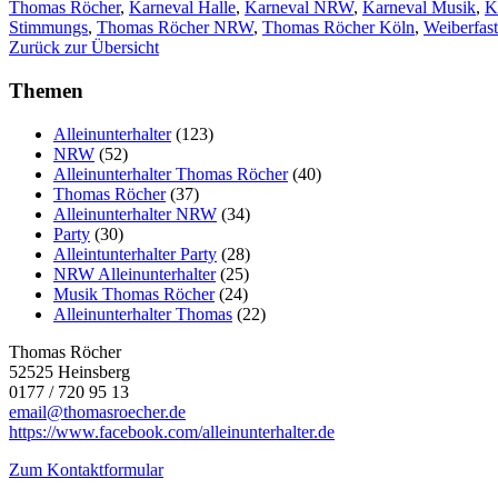
Thomas Röcher
,
Karneval Halle
,
Karneval NRW
,
Karneval Musik
,
K
Stimmungs
,
Thomas Röcher NRW
,
Thomas Röcher Köln
,
Weiberfast
Zurück zur Übersicht
Themen
Alleinunterhalter
(123)
NRW
(52)
Alleinunterhalter Thomas Röcher
(40)
Thomas Röcher
(37)
Alleinunterhalter NRW
(34)
Party
(30)
Alleintunterhalter Party
(28)
NRW Alleinunterhalter
(25)
Musik Thomas Röcher
(24)
Alleinunterhalter Thomas
(22)
Thomas Röcher
52525 Heinsberg
0177 / 720 95 13
email@thomasroecher.de
https://www.facebook.com/alleinunterhalter.de
Zum Kontaktformular