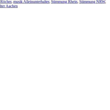
 Röcher
,
musik Alleinunterhalter
,
Stimmung Rhein
,
Stimmung NRW
,
lter Aachen