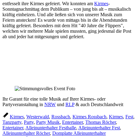
entfesselt ihre Kirmes gefeiert. Wir konnten am
Kirmes
-
Sonntagnachmittag dem Publikum – von jung bis alt – musikalisch
kräftig einheizen. Und alle ließen sich von unserer Musik zum
Feiern anstecken! Es wurde von mittags bis in die Abendstunden
kräftig gefeiert. Besonders mit dem Hit "40 Jahre die Flippers",
welchen wir mehrere Male spielen mussten, ging jedesmal die Post
ab und jeder hat mitgesungen und gefeiert.
Ihr Garant für eine tolle Musik auf Ihrer Kirmes- oder
Partyveranstaltung in
NRW
und
RLP
& auch Deutschlandweit
Kirmes
,
Westerwald
,
Rossbach
,
Kirmes Rossbach
,
Kirmes
,
Fest
,
Tanzparty
,
Party
,
Party Musik
,
Entertainer
,
Thomas Röcher
,
Entertainer
,
Alleinunterhalter Festhalle
,
Alleinunterhalter Fest
,
Alleinunterhalter Röcher
,
Domplatte Alleinunterhalter