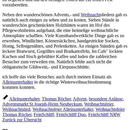
vorzubereiten.
Neben den wunderschönen Advents,- und
Weihnacht
sliedern gab es
natürlich auch einiges zu sehen und zu kosten. Sieben Stände in
wunderschön geschmückten Holzhütten waren im Hof des
Pflegewohnheims aufgebaut, die eine heimelige weihnachtliche
Atmosphäre schafften. Viele Kunsthandwerkliche Dinge gab es zu
erwerben, Windlichter, Körnersäckchen, handgestrickte Socken,
Honig, Selbstgenähtes, und Perlenketten. An einigen Ständen gab es
leckere Bratwurst, Gegrilltes und Bratkartoffeln, Im Cafe` lockten
Kuchen und frisch gebrühter Kaffee und luden die zahlreichen
Besucher zum verweilen ein. Natürlich fehlte auch nicht die
obligatorische Glühwein,- und Eierpunschhütte.
ich hoffe das viele Besucher, auch durch meinen Einsatz als
Alleinunterhalter
in die richtige Winterweihnachtsstimmung
kommen konnten.
Alleinunterhalter
,
Thomas Röcher
,
Advent
,
besondere Anlässe
,
Adventsmarkt St Joseph-Heim Neubeckum
,
Weihnachtsfeier
,
Weihnachtslied
,
Weihnachtsfeier Alleinunterhalter
,
Weihnachtsfeier
Thomas Röcher
,
FeinSchliff
,
FeinSchliff Duo
,
FeinSchliff NRW
Zurück zur Übersicht