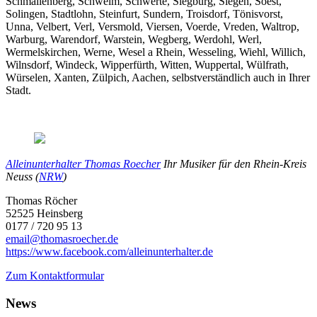
Schmallenberg, Schwelm, Schwerte, Siegburg, Siegen, Soest,
Solingen, Stadtlohn, Steinfurt, Sundern, Troisdorf, Tönisvorst,
Unna, Velbert, Verl, Versmold, Viersen, Voerde, Vreden, Waltrop,
Warburg, Warendorf, Warstein, Wegberg, Werdohl, Werl,
Wermelskirchen, Werne, Wesel a Rhein, Wesseling, Wiehl, Willich,
Wilnsdorf, Windeck, Wipperfürth, Witten, Wuppertal, Wülfrath,
Würselen, Xanten, Zülpich, Aachen, selbstverständlich auch in Ihrer
Stadt.
Alleinunterhalter Thomas Roecher
Ihr Musiker für den Rhein-Kreis
Neuss (
NRW
)
Thomas Röcher
52525 Heinsberg
0177 / 720 95 13
email@thomasroecher.de
https://www.facebook.com/alleinunterhalter.de
Zum Kontaktformular
News