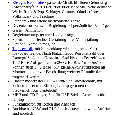
Riesiges Repertoire
/ passende Musik für Ihren Geburtstag
(Mottoparty´s, z.B. 60er, 70er, 80er Jahre Stil, Neue deutsche
Welle, Rock & Pop, Schlager, Country, Oktoberfeste,
Volksmusik und Fasching)
Standard,- und lateinamerikanische Tänze
Dezente musikalische Begleitung bei persönlichen Vorträgen
Gäste – Animation
Begleitung umgetexteter Liedvorträge
Spontane und flexibel Gestaltung Ihrer Veranstaltung
Optional Karaoke möglich
Top Technik
, mit Spitzenklang wird eingesetzt, Yamaha
Keyboard Genos. Nach Platzangebot, Personenzahl oder
Raumgröße (kleine Gaststätte, Saal bis zum Festzelt) werden
1 - 2 Bose Anlage, "LI Pro32+SUB2 Bass" und zusätzlich
können auch 1 - 2 Bose "S1" kleine Aktivlautsprecher als
Monitoring oder zur Beschallung weiterer Räumlichkeiten
eingesetzt werden.
Einsatz modernster LED - Licht- und Showtechnik, mit
kleinem Laser und Effekte, Laptop gesteuert (kein
Flackerlicht, Ambientelicht)
MP 3 und CD Player, Slot für USB Sticks, Anschluss für
Laptop
Funkmikrofon für Reden und Ansagen
Buchbar in NRW und RLP / auch deutschlandweite Auftritte
sind möglich