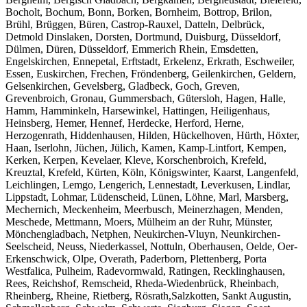
Bocholt, Bochum, Bonn, Borken, Bornheim, Bottrop, Brilon,
Brühl, Brüggen, Büren, Castrop-Rauxel, Datteln, Delbrück,
Detmold Dinslaken, Dorsten, Dortmund, Duisburg, Düsseldorf,
Dülmen, Düren, Düsseldorf, Emmerich Rhein, Emsdetten,
Engelskirchen, Ennepetal, Erftstadt, Erkelenz, Erkrath, Eschweiler,
Essen, Euskirchen, Frechen, Fröndenberg, Geilenkirchen, Geldern,
Gelsenkirchen, Gevelsberg, Gladbeck, Goch, Greven,
Grevenbroich, Gronau, Gummersbach, Gütersloh, Hagen, Halle,
Hamm, Hamminkeln, Harsewinkel, Hattingen, Heiligenhaus,
Heinsberg, Hemer, Hennef, Herdecke, Herford, Herne,
Herzogenrath, Hiddenhausen, Hilden, Hückelhoven, Hürth, Höxter,
Haan, Iserlohn, Jüchen, Jülich, Kamen, Kamp-Lintfort, Kempen,
Kerken, Kerpen, Kevelaer, Kleve, Korschenbroich, Krefeld,
Kreuztal, Krefeld, Kürten, Köln, Königswinter, Kaarst, Langenfeld,
Leichlingen, Lemgo, Lengerich, Lennestadt, Leverkusen, Lindlar,
Lippstadt, Lohmar, Lüdenscheid, Lünen, Löhne, Marl, Marsberg,
Mechernich, Meckenheim, Meerbusch, Meinerzhagen, Menden,
Meschede, Mettmann, Moers, Mülheim an der Ruhr, Münster,
Mönchengladbach, Netphen, Neukirchen-Vluyn, Neunkirchen-
Seelscheid, Neuss, Niederkassel, Nottuln, Oberhausen, Oelde, Oer-
Erkenschwick, Olpe, Overath, Paderborn, Plettenberg, Porta
Westfalica, Pulheim, Radevormwald, Ratingen, Recklinghausen,
Rees, Reichshof, Remscheid, Rheda-Wiedenbrück, Rheinbach,
Rheinberg, Rheine, Rietberg, Rösrath,Salzkotten, Sankt Augustin,