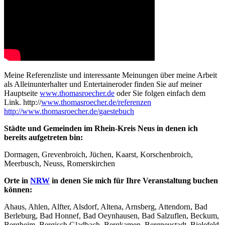
Meine Referenzliste und interessante Meinungen über meine Arbeit
als Alleinunterhalter und Entertaineroder finden Sie auf meiner
Hauptseite
www.thomasroecher.de
oder Sie folgen einfach dem
Link. http://
www.thomasroecher.de/referenzen
http://www.thomasroecher.de/gaestebuch
Städte und Gemeinden im Rhein-Kreis Neus in denen ich
bereits aufgetreten bin:
Dormagen, Grevenbroich, Jüchen, Kaarst, Korschenbroich,
Meerbusch, Neuss, Romerskirchen
Orte in
NRW
in denen Sie mich für Ihre Veranstaltung buchen
können:
Ahaus, Ahlen, Alfter, Alsdorf, Altena, Arnsberg, Attendorn, Bad
Berleburg, Bad Honnef, Bad Oeynhausen, Bad Salzuflen, Beckum,
Bergheim, Bergisch Gladbach, Bergkamen, Bergneustadt, Bielefeld,