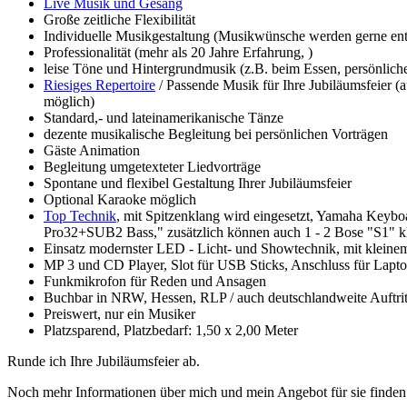
Live Musik und Gesang
Große zeitliche Flexibilität
Individuelle Musikgestaltung (Musikwünsche werden gerne 
Professionalität (mehr als 20 Jahre Erfahrung, )
leise Töne und Hintergrundmusik (z.B. beim Essen, persönlich
Riesiges Repertoire
/ Passende Musik für Ihre Jubiläumsfeier (a
möglich)
Standard,- und lateinamerikanische Tänze
dezente musikalische Begleitung bei persönlichen Vorträgen
Gäste Animation
Begleitung umgetexteter Liedvorträge
Spontane und flexibel Gestaltung Ihrer Jubiläumsfeier
Optional Karaoke möglich
Top Technik
, mit Spitzenklang wird eingesetzt, Yamaha Keybo
Pro32+SUB2 Bass," zusätzlich können auch 1 - 2 Bose "S1" kle
Einsatz modernster LED - Licht- und Showtechnik, mit kleinem 
MP 3 und CD Player, Slot für USB Sticks, Anschluss für Lapt
Funkmikrofon für Reden und Ansagen
Buchbar in NRW, Hessen, RLP / auch deutschlandweite Auftrit
Preiswert, nur ein Musiker
Platzsparend, Platzbedarf: 1,50 x 2,00 Meter
Runde ich Ihre Jubiläumsfeier ab.
Noch mehr Informationen über mich und mein Angebot für sie finden