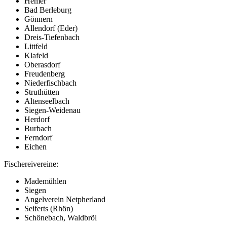
Hemer
Bad Berleburg
Gönnern
Allendorf (Eder)
Dreis-Tiefenbach
Littfeld
Klafeld
Oberasdorf
Freudenberg
Niederfischbach
Struthütten
Altenseelbach
Siegen-Weidenau
Herdorf
Burbach
Ferndorf
Eichen
Fischereivereine:
Mademühlen
Siegen
Angelverein Netpherland
Seiferts (Rhön)
Schönebach, Waldbröl