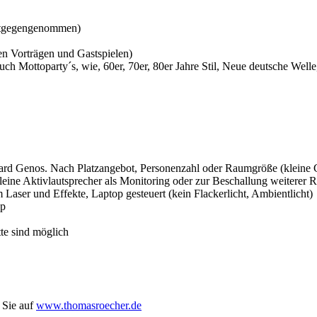
entgegengenommen)
en Vorträgen und Gastspielen)
uch Mottoparty´s, wie, 60er, 70er, 80er Jahre Stil, Neue deutsche Well
ard Genos. Nach Platzangebot, Personenzahl oder Raumgröße (kleine Gas
ine Aktivlautsprecher als Monitoring oder zur Beschallung weiterer R
Laser und Effekte, Laptop gesteuert (kein Flackerlicht, Ambientlicht)
op
te sind möglich
 Sie auf
www.thomasroecher.de