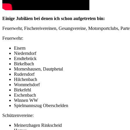
Einige Jubiläen bei denen ich schon aufgetreten bin:
Feuerwehr, Fischereivereinen, Gesangvereine, Motorsportclubs, Partei
Feuerwehr:
Eisern
Niederndorf
Erndtebrück
Birkelbach
Morneshausen, Dautphetal
Rudersdorf
Hilchenbach
Wommelsdorf
Birkefehl
Eschenbach
Winnen WW
Spielmannszug Oberschelden
Schützenvereine:
Meinerzhagen Rinkscheid