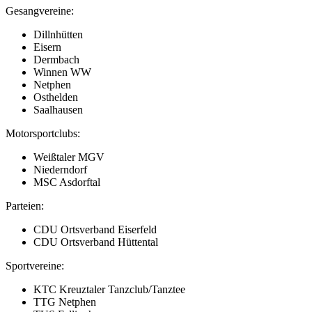
Gesangvereine:
Dillnhütten
Eisern
Dermbach
Winnen WW
Netphen
Osthelden
Saalhausen
Motorsportclubs:
Weißtaler MGV
Niederndorf
MSC Asdorftal
Parteien:
CDU Ortsverband Eiserfeld
CDU Ortsverband Hüttental
Sportvereine:
KTC Kreuztaler Tanzclub/Tanztee
TTG Netphen