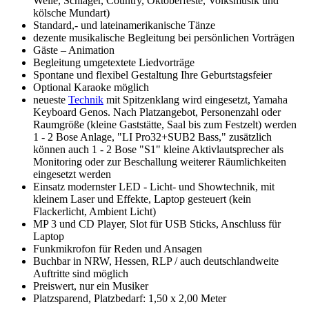
Welle, Schlager, Country, Oktoberfeste, Volksmusik und
kölsche Mundart)
Standard,- und lateinamerikanische Tänze
dezente musikalische Begleitung bei persönlichen Vorträgen
Gäste – Animation
Begleitung umgetextete Liedvorträge
Spontane und flexibel Gestaltung Ihre Geburtstagsfeier
Optional Karaoke möglich
neueste
Technik
mit Spitzenklang wird eingesetzt, Yamaha
Keyboard Genos. Nach Platzangebot, Personenzahl oder
Raumgröße (kleine Gaststätte, Saal bis zum Festzelt) werden
1 - 2 Bose Anlage, "LI Pro32+SUB2 Bass," zusätzlich
können auch 1 - 2 Bose "S1" kleine Aktivlautsprecher als
Monitoring oder zur Beschallung weiterer Räumlichkeiten
eingesetzt werden
Einsatz modernster LED - Licht- und Showtechnik, mit
kleinem Laser und Effekte, Laptop gesteuert (kein
Flackerlicht, Ambient Licht)
MP 3 und CD Player, Slot für USB Sticks, Anschluss für
Laptop
Funkmikrofon für Reden und Ansagen
Buchbar in NRW, Hessen, RLP / auch deutschlandweite
Auftritte sind möglich
Preiswert, nur ein Musiker
Platzsparend, Platzbedarf: 1,50 x 2,00 Meter