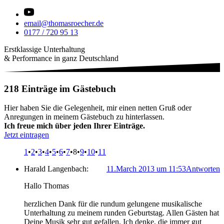
email@thomasroecher.de
0177 / 720 95 13
Erstklassige Unterhaltung
& Performance in ganz Deutschland
218 Einträge im Gästebuch
Hier haben Sie die Gelegenheit, mir einen netten Gruß oder
Anregungen in meinem Gästebuch zu hinterlassen.
Ich freue mich über jeden Ihrer Einträge.
Jetzt eintragen
1
•
2
•
3
•
4
•
5
•
6
•
7
•8
•
9
•
10
•
11
Harald Langenbach:
11.March 2013 um 11:53
Antworten
Hallo Thomas
herzlichen Dank für die rundum gelungene musikalische
Unterhaltung zu meinem runden Geburtstag. Allen Gästen hat
Deine Musik sehr gut gefallen. Ich denke, die immer gut