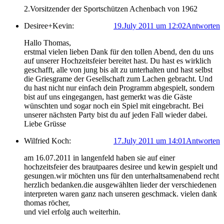
2.Vorsitzender der Sportschützen Achenbach von 1962
Desiree+Kevin:
19.July 2011 um 12:02
Antworten
Hallo Thomas,
erstmal vielen lieben Dank für den tollen Abend, den du uns
auf unserer Hochzeitsfeier bereitet hast. Du hast es wirklich
geschafft, alle von jung bis alt zu unterhalten und hast selbst
die Griesgrame der Gesellschaft zum Lachen gebracht. Und
du hast nicht nur einfach dein Programm abgespielt, sondern
bist auf uns eingegangen, hast gemerkt was die Gäste
wünschten und sogar noch ein Spiel mit eingebracht. Bei
unserer nächsten Party bist du auf jeden Fall wieder dabei.
Liebe Grüsse
Wilfried Koch:
17.July 2011 um 14:01
Antworten
am 16.07.2011 in langenfeld haben sie auf einer
hochzeitsfeier des brautpaares desiree und kewin gespielt und
gesungen.wir möchten uns für den unterhaltsamenabend recht
herzlich bedanken.die ausgewählten lieder der verschiedenen
interpreten waren ganz nach unseren geschmack. vielen dank
thomas röcher,
und viel erfolg auch weiterhin.