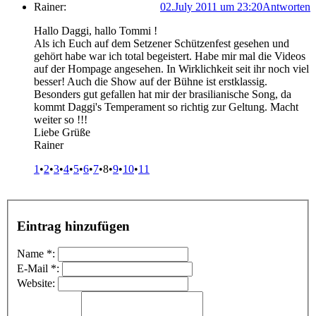
Rainer:
02.July 2011 um 23:20
Antworten
Hallo Daggi, hallo Tommi !
Als ich Euch auf dem Setzener Schützenfest gesehen und
gehört habe war ich total begeistert. Habe mir mal die Videos
auf der Hompage angesehen. In Wirklichkeit seit ihr noch viel
besser! Auch die Show auf der Bühne ist erstklassig.
Besonders gut gefallen hat mir der brasilianische Song, da
kommt Daggi's Temperament so richtig zur Geltung. Macht
weiter so !!!
Liebe Grüße
Rainer
1
•
2
•
3
•
4
•
5
•
6
•
7
•8
•
9
•
10
•
11
Eintrag hinzufügen
Name *:
E-Mail *:
Website: