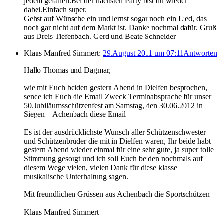
jedem gefallen.Bei der nächsten Party bist du wieder
dabei.Einfach super.
Gehst auf Wünsche ein und lernst sogar noch ein Lied, das
noch gar nicht auf dem Markt ist. Danke nochmal dafür. Gruß
aus Dreis Tiefenbach. Gerd und Beate Schneider
Klaus Manfred Simmert:
29.August 2011 um 07:11
Antworten
Hallo Thomas und Dagmar,
wie mit Euch beiden gestern Abend in Dielfen besprochen,
sende ich Euch die Email Zweck Terminabsprache für unser
50.Jubiläumsschützenfest am Samstag, den 30.06.2012 in
Siegen – Achenbach diese Email
Es ist der ausdrücklichste Wunsch aller Schützenschwester
und Schützenbrüder die mit in Dielfen waren, Ihr beide habt
gestern Abend wieder einmal für eine sehr gute, ja super tolle
Stimmung gesorgt und ich soll Euch beiden nochmals auf
diesem Wege vielen, vielen Dank für diese klasse
musikalische Unterhaltung sagen.
Mit freundlichen Grüssen aus Achenbach die Sportschützen
Klaus Manfred Simmert