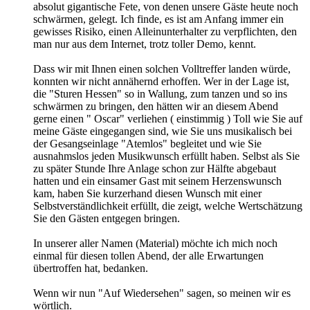
absolut gigantische Fete, von denen unsere Gäste heute noch
schwärmen, gelegt. Ich finde, es ist am Anfang immer ein
gewisses Risiko, einen Alleinunterhalter zu verpflichten, den
man nur aus dem Internet, trotz toller Demo, kennt.
Dass wir mit Ihnen einen solchen Volltreffer landen würde,
konnten wir nicht annähernd erhoffen. Wer in der Lage ist,
die "Sturen Hessen" so in Wallung, zum tanzen und so ins
schwärmen zu bringen, den hätten wir an diesem Abend
gerne einen " Oscar" verliehen ( einstimmig ) Toll wie Sie auf
meine Gäste eingegangen sind, wie Sie uns musikalisch bei
der Gesangseinlage "Atemlos" begleitet und wie Sie
ausnahmslos jeden Musikwunsch erfüllt haben. Selbst als Sie
zu später Stunde Ihre Anlage schon zur Hälfte abgebaut
hatten und ein einsamer Gast mit seinem Herzenswunsch
kam, haben Sie kurzerhand diesen Wunsch mit einer
Selbstverständlichkeit erfüllt, die zeigt, welche Wertschätzung
Sie den Gästen entgegen bringen.
In unserer aller Namen (Material) möchte ich mich noch
einmal für diesen tollen Abend, der alle Erwartungen
übertroffen hat, bedanken.
Wenn wir nun "Auf Wiedersehen" sagen, so meinen wir es
wörtlich.