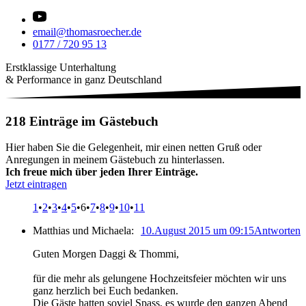
email@thomasroecher.de
0177 / 720 95 13
Erstklassige Unterhaltung
& Performance in ganz Deutschland
218 Einträge im Gästebuch
Hier haben Sie die Gelegenheit, mir einen netten Gruß oder
Anregungen in meinem Gästebuch zu hinterlassen.
Ich freue mich über jeden Ihrer Einträge.
Jetzt eintragen
1
•
2
•
3
•
4
•
5
•6
•
7
•
8
•
9
•
10
•
11
Matthias und Michaela:
10.August 2015 um 09:15
Antworten
Guten Morgen Daggi & Thommi,
für die mehr als gelungene Hochzeitsfeier möchten wir uns
ganz herzlich bei Euch bedanken.
Die Gäste hatten soviel Spass, es wurde den ganzen Abend