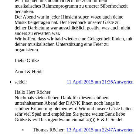
wir möchten uns nochmal recht herzlich für dein
musikalisches Rahmenprogramm zu unserer Silberhochzeit
bedanken.
Der Abend war in jeder Hinsicht super, wozu auch deine
Musik beigetragen hat. Der Feedback unserer Gäste zu
deiner Darbietung war ausschließlich positiv, was auch nicht
anders zu erwarten war.
Wir hoffen, dass wir bald wieder eine Gelegenheit finden, mit
deiner musikalischen Unterstützung eine Feier zu
organisieren.
Liebe Grüße
Arndt & Heidi
seidel:
11.April 2015 um 21:35
Antworten
Hallo Herr Röcher
Nochmals vielen lieben Dank für diesen schönen
unterhaltsamen Abend der DANK Ihnen noch lange in
schöner Erinnerung bleiben wird Wir und unsere Gäste hatten
sehr viel Spaß und empfehlen Sie gerne weiter.Ganz liebe
Grüße & evtl bis irgendwann einmal :o)))) R & C Seidel
Thomas Röcher:
13.April 2015 um 22:47
Antworten