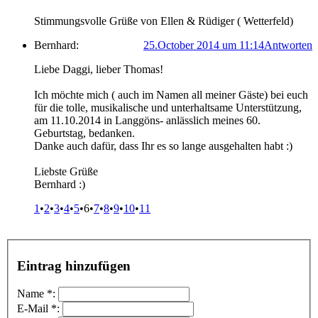
Stimmungsvolle Grüße von Ellen & Rüdiger ( Wetterfeld)
Bernhard:
25.October 2014 um 11:14
Antworten
Liebe Daggi, lieber Thomas!
Ich möchte mich ( auch im Namen all meiner Gäste) bei euch
für die tolle, musikalische und unterhaltsame Unterstützung,
am 11.10.2014 in Langgöns- anlässlich meines 60.
Geburtstag, bedanken.
Danke auch dafür, dass Ihr es so lange ausgehalten habt :)
Liebste Grüße
Bernhard :)
1
•
2
•
3
•
4
•
5
•6
•
7
•
8
•
9
•
10
•
11
Eintrag hinzufügen
Name *:
E-Mail *: