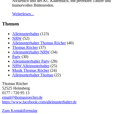
Nickenich und des KC Kadenbach, mit perfekten Tänzer und
humorvollen Büttenreden.
Weiterlesen...
Themen
Alleinunterhalter
(123)
NRW
(52)
Alleinunterhalter Thomas Röcher
(40)
Thomas Röcher
(37)
Alleinunterhalter NRW
(34)
Party
(30)
Alleintunterhalter Party
(28)
NRW Alleinunterhalter
(25)
Musik Thomas Röcher
(24)
Alleinunterhalter Thomas
(22)
Thomas Röcher
52525 Heinsberg
0177 / 720 95 13
email@thomasroecher.de
https://www.facebook.com/alleinunterhalter.de
Zum Kontaktformular