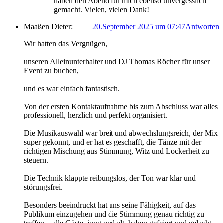
haben den Abend für mich ebenso unvergesslich
gemacht. Vielen, vielen Dank!
Maaßen Dieter:
20.September 2025 um 07:47
Antworten
Wir hatten das Vergnügen,
unseren Alleinunterhalter und DJ Thomas Röcher für unser
Event zu buchen,
und es war einfach fantastisch.
Von der ersten Kontaktaufnahme bis zum Abschluss war alles
professionell, herzlich und perfekt organisiert.
Die Musikauswahl war breit und abwechslungsreich, der Mix
super gekonnt, und er hat es geschafft, die Tänze mit der
richtigen Mischung aus Stimmung, Witz und Lockerheit zu
steuern.
Die Technik klappte reibungslos, der Ton war klar und
störungsfrei.
Besonders beeindruckt hat uns seine Fähigkeit, auf das
Publikum einzugehen und die Stimmung genau richtig zu
treffen – alle Gäste, jung und alt, haben gefeiert und gelacht.