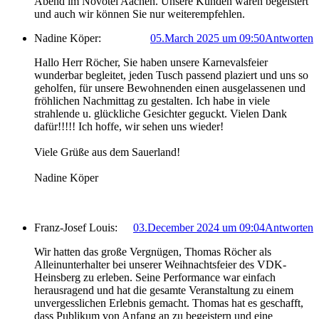
Abend im Novotel Aachen. Unsere Kunden waren begeistert
und auch wir können Sie nur weiterempfehlen.
Nadine Köper:
05.March 2025 um 09:50
Antworten
Hallo Herr Röcher, Sie haben unsere Karnevalsfeier
wunderbar begleitet, jeden Tusch passend plaziert und uns so
geholfen, für unsere Bewohnenden einen ausgelassenen und
fröhlichen Nachmittag zu gestalten. Ich habe in viele
strahlende u. glückliche Gesichter geguckt. Vielen Dank
dafür!!!!! Ich hoffe, wir sehen uns wieder!
Viele Grüße aus dem Sauerland!
Nadine Köper
Franz-Josef Louis:
03.December 2024 um 09:04
Antworten
Wir hatten das große Vergnügen, Thomas Röcher als
Alleinunterhalter bei unserer Weihnachtsfeier des VDK-
Heinsberg zu erleben. Seine Performance war einfach
herausragend und hat die gesamte Veranstaltung zu einem
unvergesslichen Erlebnis gemacht. Thomas hat es geschafft,
dass Publikum von Anfang an zu begeistern und eine