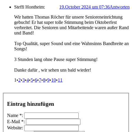
Steffi Hontheim:
19.October 2024 um 07:36
Antworten
Wir hatten Thomas Röcher für unsere Senioreneinrichtung
gebucht! Er hat super tolle Stimmung beim Oktoberfest
verbreitet. Die Senioren und Mitarbeitende waren außer Rand
und Band!
Top Qualität, super Sound und eine Wahnsinns Bandbreite an
Songs!
3 Stunden lang ohne Pause super Stimmung!
Danke dafür , wir sehen uns bald wieder!
1
•
2
•
3
•
4
•
5
•
6
•
7
•
8
•
9
•
10
•
11
Eintrag hinzufügen
Name *:
E-Mail *:
Website: