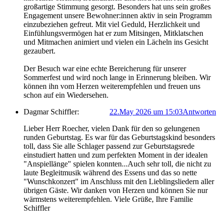
großartige Stimmung gesorgt. Besonders hat uns sein großes
Engagement unsere Bewohner:innen aktiv in sein Programm
einzubeziehen gefreut. Mit viel Geduld, Herzlichkeit und
Einfühlungsvermögen hat er zum Mitsingen, Mitklatschen
und Mitmachen animiert und vielen ein Lächeln ins Gesicht
gezaubert.
Der Besuch war eine echte Bereicherung für unserer
Sommerfest und wird noch lange in Erinnerung bleiben. Wir
können ihn vom Herzen weiterempfehlen und freuen uns
schon auf ein Wiedersehen.
Dagmar Schiffler:
22.May 2026 um 15:03
Antworten
Lieber Herr Roecher, vielen Dank für den so gelungenen
runden Geburtstag. Es war für das Geburtstagskind besonders
toll, dass Sie alle Schlager passend zur Geburtstagsrede
einstudiert hatten und zum perfekten Moment in der idealen
"Anspiellänge" spielen konnten...Auch sehr toll, die nicht zu
laute Begleitmusik während des Essens und das so nette
"Wunschkonzert" im Anschluss mit den Lieblingsliedern aller
übrigen Gäste. Wir danken von Herzen und können Sie nur
wärmstens weiterempfehlen. Viele Grüße, Ihre Familie
Schiffler