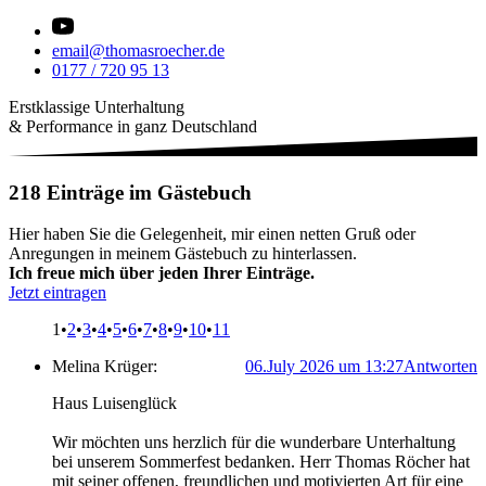
email@thomasroecher.de
0177 / 720 95 13
Erstklassige Unterhaltung
& Performance in ganz Deutschland
218 Einträge im Gästebuch
Hier haben Sie die Gelegenheit, mir einen netten Gruß oder
Anregungen in meinem Gästebuch zu hinterlassen.
Ich freue mich über jeden Ihrer Einträge.
Jetzt eintragen
1
•
2
•
3
•
4
•
5
•
6
•
7
•
8
•
9
•
10
•
11
Melina Krüger:
06.July 2026 um 13:27
Antworten
Haus Luisenglück
Wir möchten uns herzlich für die wunderbare Unterhaltung
bei unserem Sommerfest bedanken. Herr Thomas Röcher hat
mit seiner offenen, freundlichen und motivierten Art für eine